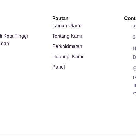
Pautan
Cont
Laman Utama
a
di Kota Tinggi
Tentang Kami
0
 dan
Perkhidmatan
N
Hubungi Kami
D
Panel


⏸
*