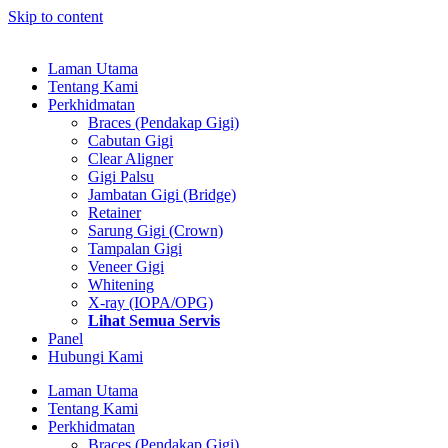
Skip to content
Laman Utama
Tentang Kami
Perkhidmatan
Braces (Pendakap Gigi)
Cabutan Gigi
Clear Aligner
Gigi Palsu
Jambatan Gigi (Bridge)
Retainer
Sarung Gigi (Crown)
Tampalan Gigi
Veneer Gigi
Whitening
X-ray (IOPA/OPG)
Lihat Semua Servis
Panel
Hubungi Kami
Laman Utama
Tentang Kami
Perkhidmatan
Braces (Pendakap Gigi)