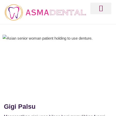
Laman Utama
Hubungi Kami
Gigi Palsu